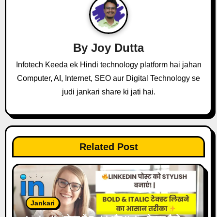
v
i
g
By
Joy Dutta
a
Infotech Keeda ek Hindi technology platform hai jahan
Computer, AI, Internet, SEO aur Digital Technology se
t
judi jankari share ki jati hai.
i
o
n
Related Post
Jankari